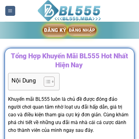
Skip
to
content
ĐĂNG KÝ
ĐĂNG NHẬP
Tổng Hợp Khuyến Mãi BL555 Hot Nhất
Hiện Nay
Nội Dung
Khuyến mãi BL555 luôn là chủ đề được đông đảo
người chơi quan tâm nhờ loạt ưu đãi hấp dẫn, giá trị
cao và điều kiện tham gia cực kỳ đơn giản. Cùng khám
phá chi tiết về những ưu đãi mà nhà cái cá cược dành
cho thành viên của mình ngay sau đây.