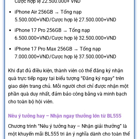
Cược hợp lệ 22.500.000+ VND
iPhone Air 256GB → Tổng nạp
5.500.000+VND/Cược hợp lệ 27.500.000+VND
iPhone 17 Pro 256GB → Tổng nạp
6.500.000+VND/Cược hợp lệ 32.500.000+VND
iPhone 17 Pro Max 256GB → Tổng nạp
7.000.000+VND/Cược hợp lệ 37.500.000+VND
Khi đạt đủ điều kiện, thành viên có thể đăng ký nhận
quà trực tiếp ngay tại biểu tượng “Đăng ký ngay” trên
giao diện trang chủ. Mỗi người chơi chỉ được nhận một
phần quà duy nhất, đảm bảo công bằng và minh bạch
cho toàn bộ hội viên.
Nêu ý tưởng hay – Nhận ngay thưởng lớn từ BL555
Chương trình “Nêu ý tưởng hay – Nhận giải thưởng” là
một khuyến mãi BL555 tri ân ý nghĩa dành cho toàn thể