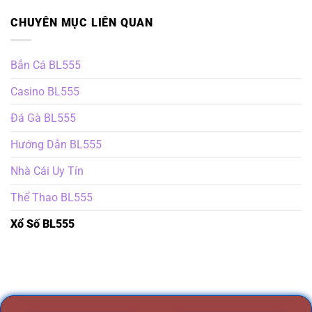
Giao
Diện
Comments
BL555
thú vị nhất mà bạn không nên bỏ lỡ khi tham gia.
Diện
Nhà
on
CHUYÊN MỤC LIÊN QUAN
Đến
Cái
Nhà
Dịch
AU88
Cái
Keno
Vụ
–
DF999
Uy
–
Tín,
Uy
Keno hiện là một trong những loại hình xổ số được yêu
Bắn Cá BL555
Chất
Tín
Lượng
Tạo
thích nhất tại nhà cái BL555. Cách chơi rất đơn giản,
2025
Nên
Casino BL555
Đẳng
bạn chỉ cần chọn từ 1 đến 10 con số trong dãy từ 1 đến
Cấp
Thương
80, sau đó chờ hệ thống quay ra 20 con số ngẫu nhiên.
Đá Gà BL555
Hiệu
Hàng
Đầu
Hướng Dẫn BL555
Điểm đặc biệt của Keno là mỗi vòng quay chỉ kéo dài từ
1 đến 5 phút. Đem lại người chơi có thể tham gia nhiều
Nhà Cái Uy Tín
lượt liên tiếp mà không phải chờ đợi quá lâu.
Thể Thao BL555
Mega 6/45
Xổ Số BL555
Mega 6/45 là một trò chơi nổi bật khác tại
xổ số BL555
,
thu hút nhờ giải thưởng cực lớn. Người chơi chỉ cần
chọn 6 con số trong tổng 45, nếu trùng khớp cả 6 con
số, phần thưởng sẽ vô cùng hấp dẫn. Đây là lựa chọn
hoàn hảo cho những ai yêu thích thử thách và mong