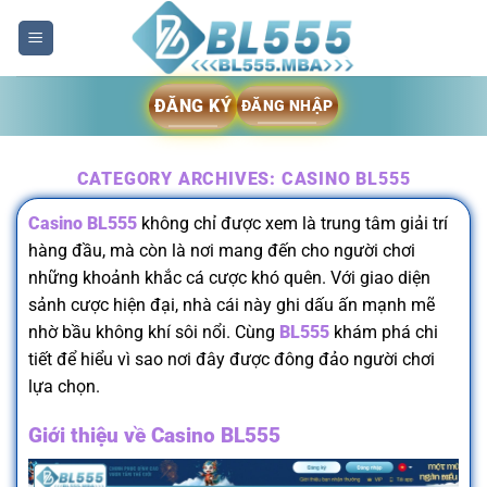
Skip
to
content
ĐĂNG KÝ
ĐĂNG NHẬP
CATEGORY ARCHIVES:
CASINO BL555
Casino BL555
không chỉ được xem là trung tâm giải trí
hàng đầu, mà còn là nơi mang đến cho người chơi
những khoảnh khắc cá cược khó quên. Với giao diện
sảnh cược hiện đại, nhà cái này ghi dấu ấn mạnh mẽ
nhờ bầu không khí sôi nổi. Cùng
BL555
khám phá chi
tiết để hiểu vì sao nơi đây được đông đảo người chơi
lựa chọn.
Giới thiệu về Casino BL555