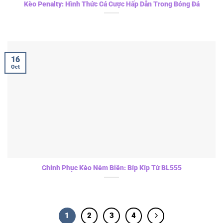
Kèo Penalty: Hình Thức Cá Cược Hấp Dẫn Trong Bóng Đá
16
Oct
Chinh Phục Kèo Ném Biên: Bíp Kíp Từ BL555
1
2
3
4