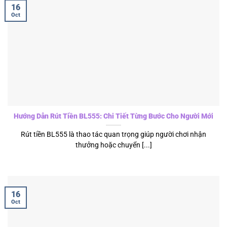
16
Oct
Hướng Dẫn Rút Tiền BL555: Chi Tiết Từng Bước Cho Người Mới
Rút tiền BL555 là thao tác quan trọng giúp người chơi nhận
thưởng hoặc chuyển [...]
16
Oct