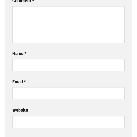
Comment
*
Name
*
Email
*
Website