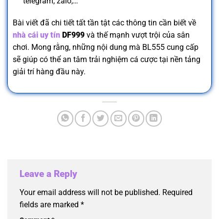
telegram, zalo,…
Bài viết đã chi tiết tất tần tật các thông tin cần biết về
nhà cái uy tín
DF999
và thế mạnh vượt trội của sân
chơi. Mong rằng, những nội dung mà BL555 cung cấp
sẽ giúp có thể an tâm trải nghiệm cá cược tại nền tảng
giải trí hàng đầu này.
Leave a Reply
Your email address will not be published.
Required
fields are marked
*