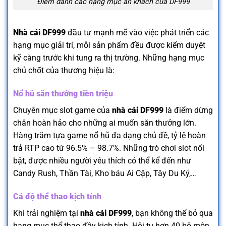
Điểm danh các hạng mục ăn khách của DF999
Nhà cái DF999
đầu tư mạnh mẽ vào việc phát triển các
hạng mục giải trí, mỗi sản phẩm đều được kiểm duyệt
kỹ càng trước khi tung ra thị trường. Những hạng mục
chủ chốt của thương hiệu là:
Nổ hũ săn thưởng tiền triệu
Chuyên mục slot game của
nhà cái DF999
là điểm dừng
chân hoàn hảo cho những ai muốn săn thưởng lớn.
Hàng trăm tựa game nổ hũ đa dạng chủ đề, tỷ lệ hoàn
trả RTP cao từ 96.5% – 98.7%. Những trò chơi slot nổi
bật, được nhiều người yêu thích có thể kể đến như
Candy Rush, Thần Tài, Kho báu Ai Cập, Tây Du Ký,…
Cá độ thể thao kịch tính
Khi trải nghiệm tại
nhà cái DF999
, bạn không thể bỏ qua
hạng mục thể thao đầy kịch tính. Hội tụ hơn 40 bộ môn