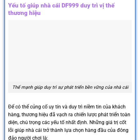
Yếu tố giúp nhà cái DF999 duy trì vị thế
thương hiệu
Thế mạnh giúp duy trì sự phát triển bền vững của nhà cái
Để có thể củng cố uy tín và duy trì niềm tin của khách
hàng, thương hiệu đã vạch ra chiến lược phát triển toàn
diện, chú trọng các yếu tố nhất định. Những giá trị cốt
lõi giúp nhà cái trở thành lựa chọn hàng đầu của đông
đảo người chơi là: