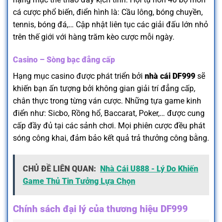
cá cược phổ biến, điển hình là: Cầu lông, bóng chuyền,
tennis, bóng đá,… Cập nhật liên tục các giải đấu lớn nhỏ
trên thế giới với hàng trăm kèo cược mỗi ngày.
Casino – Sòng bạc đẳng cấp
Hạng mục casino được phát triển bởi
nhà cái DF999
sẽ
khiến bạn ấn tượng bởi không gian giải trí đẳng cấp,
chân thực trong từng ván cược. Những tựa game kinh
điển như: Sicbo, Rồng hổ, Baccarat, Poker,… được cung
cấp đầy đủ tại các sảnh chơi. Mọi phiên cược đều phát
sóng công khai, đảm bảo kết quả trả thưởng công bằng.
CHỦ ĐỀ LIÊN QUAN:
Nhà Cái U888 - Lý Do Khiến
Game Thủ Tin Tưởng Lựa Chọn
Chính sách đại lý của thương hiệu DF999