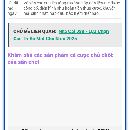
Ưu đãi
Vô vàn các sự kiện tặng thưởng hấp dẫn liên tục được
mỗi
công bố, điển hình như hoàn tiền thua cược, khuyến
ngày
mãi sinh nhật, nạp đầu, bảo hiểm thể thao,…
CHỦ ĐỀ LIÊN QUAN:
Nhà Cái J88 - Lựa Chọn
Giải Trí Số Một Cho Năm 2025
Khám phá các sản phẩm cá cược chủ chốt
của sân chơi