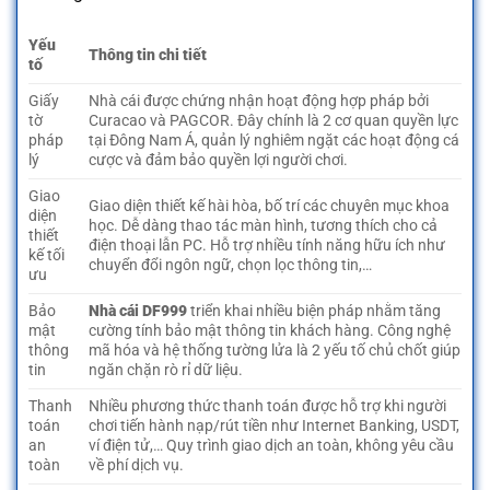
Yếu
Thông tin chi tiết
tố
Giấy
Nhà cái được chứng nhận hoạt động hợp pháp bởi
tờ
Curacao và PAGCOR. Đây chính là 2 cơ quan quyền lực
pháp
tại Đông Nam Á, quản lý nghiêm ngặt các hoạt động cá
lý
cược và đảm bảo quyền lợi người chơi.
Giao
Giao diện thiết kế hài hòa, bố trí các chuyên mục khoa
diện
học. Dễ dàng thao tác màn hình, tương thích cho cả
thiết
điện thoại lẫn PC. Hỗ trợ nhiều tính năng hữu ích như
kế tối
chuyển đổi ngôn ngữ, chọn lọc thông tin,…
ưu
Bảo
Nhà cái DF999
triển khai nhiều biện pháp nhằm tăng
mật
cường tính bảo mật thông tin khách hàng. Công nghệ
thông
mã hóa và hệ thống tường lửa là 2 yếu tố chủ chốt giúp
tin
ngăn chặn rò rỉ dữ liệu.
Thanh
Nhiều phương thức thanh toán được hỗ trợ khi người
toán
chơi tiến hành nạp/rút tiền như Internet Banking, USDT,
an
ví điện tử,… Quy trình giao dịch an toàn, không yêu cầu
toàn
về phí dịch vụ.