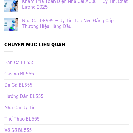
Khám Phá Toàn Diện Nhà Cái AU88 – Uy Tín, Chất
Một
Lý
on
Cho
Do
Nhà
Lượng 2025
Năm
Khiến
Cái
2025
Game
88CLB
No
Thủ
–
Comments
Nhà Cái DF999 – Uy Tín Tạo Nên Đẳng Cấp
Tin
Review
on
Tưởng
Toàn
Khám
Thương Hiệu Hàng Đầu
Lựa
Tập
Phá
Chọn
Từ
Toàn
No
Giao
Diện
Comments
Diện
Nhà
on
CHUYÊN MỤC LIÊN QUAN
Đến
Cái
Nhà
Dịch
AU88
Cái
Vụ
–
DF999
Uy
–
Tín,
Uy
Bắn Cá BL555
Chất
Tín
Lượng
Tạo
2025
Nên
Casino BL555
Đẳng
Cấp
Thương
Đá Gà BL555
Hiệu
Hàng
Đầu
Hướng Dẫn BL555
Nhà Cái Uy Tín
Thể Thao BL555
Xổ Số BL555