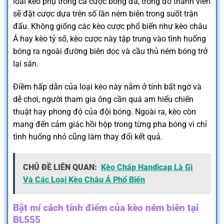
loài kèo phụ trong cá cược bóng đá, trong đó thành viên
sẽ đặt cược dựa trên số lần ném biên trong suốt trận
đấu. Không giống các kèo cược phổ biến như kèo châu
Á hay kèo tỷ số, kèo cược này tập trung vào tình huống
bóng ra ngoài đường biên dọc và cầu thủ ném bóng trở
lại sân.
Điềm hấp dẫn của loại kèo này nằm ở tính bất ngờ và
dễ chơi, người tham gia ông cần quá am hiểu chiến
thuật hay phong độ của đội bóng. Ngoài ra, kèo còn
mang đến cảm giác hồi hộp trong từng pha bóng vì chỉ
tình huống nhỏ cũng làm thay đổi kết quả.
CHỦ ĐỀ LIÊN QUAN:
Kèo Chấp Handicap Là Gì
Và Các Loại Kèo Châu Á Phổ Biến
Bật mí cách tính điểm của kèo ném biên tại
BL555