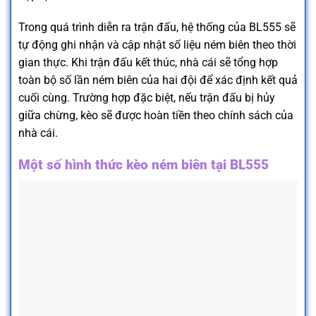
Trong quá trình diễn ra trận đấu, hệ thống của BL555 sẽ
tự động ghi nhận và cập nhật số liệu ném biên theo thời
gian thực. Khi trận đấu kết thúc, nhà cái sẽ tổng hợp
toàn bộ số lần ném biên của hai đội để xác định kết quả
cuối cùng. Trường hợp đặc biệt, nếu trận đấu bị hủy
giữa chừng, kèo sẽ được hoàn tiền theo chính sách của
nhà cái.
Một số hình thức kèo ném biên tại BL555