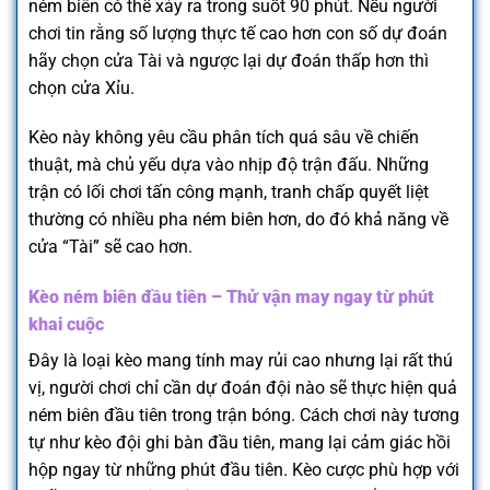
ném biên có thể xảy ra trong suốt 90 phút. Nếu người
chơi tin rằng số lượng thực tế cao hơn con số dự đoán
hãy chọn cửa Tài và ngược lại dự đoán thấp hơn thì
chọn cửa Xỉu.
Kèo này không yêu cầu phân tích quá sâu về chiến
thuật, mà chủ yếu dựa vào nhịp độ trận đấu. Những
trận có lối chơi tấn công mạnh, tranh chấp quyết liệt
thường có nhiều pha ném biên hơn, do đó khả năng về
cửa “Tài” sẽ cao hơn.
Kèo ném biên đầu tiên – Thử vận may ngay từ phút
khai cuộc
Đây là loại kèo mang tính may rủi cao nhưng lại rất thú
vị, người chơi chỉ cần dự đoán đội nào sẽ thực hiện quả
ném biên đầu tiên trong trận bóng. Cách chơi này tương
tự như kèo đội ghi bàn đầu tiên, mang lại cảm giác hồi
hộp ngay từ những phút đầu tiên. Kèo cược phù hợp với