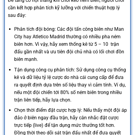
Để tăng cơ hội thắng khi chơi kèo ném biên, người chơi
cần kết hợp phân tích kỹ lưỡng với chiến thuật hợp lý
sau đây:
Phân tích đội bóng: Các đội tấn công biên như Man
City hay Atletico Madrid thường có nhiều pha ném
biên hơn. Vì vậy, hãy xem thống kê từ 5 – 10 trận
đấu gần nhất và ưu tiên đội chủ nhà có lối chơi đồn
biên mạnh.
Tận dụng công cụ phân tích: Sử dụng công cụ thống
kê và dữ liệu tỷ lệ cược do nhà cái cung cấp để đưa
ra quyết định dựa trên số liệu thay vì cảm tính. Ví dụ,
nếu một đội chiến tới 80% số ném biên trong nhiều
trận liên tiếp, hãy lựa chọn.
Chọn thời điểm đặt cược hợp lý: Nếu thấy một đội áp
đảo ở biên ngay đầu trận, hãy cân nhắc đặt cược
trực tiếp (live) để tận dụng mức thưởng tốt hơn.
Đồng thời theo dõi sát trận đấu nhất để đưa quyết