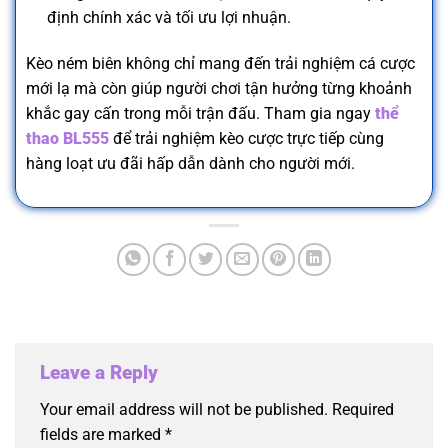
định chính xác và tối ưu lợi nhuận.
Kèo ném biên không chỉ mang đến trải nghiệm cá cược
mới lạ mà còn giúp người chơi tận hưởng từng khoảnh
khắc gay cấn trong mỗi trận đấu. Tham gia ngay
thể
thao BL555
để trải nghiệm kèo cược trực tiếp cùng
hàng loạt ưu đãi hấp dẫn dành cho người mới.
Leave a Reply
Your email address will not be published.
Required
fields are marked
*