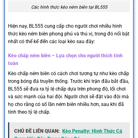
Các hình thức kèo ném biên tại BL555
Hiện nay, BL555 cung cấp cho người chơi nhiều hình
thức kèo ném biên phong phú và thú vị, trong đó nổi bật
nhất có thể kể đến các loại kèo sau đây:
Kèo chấp ném biên – Lựa chọn cho người thích tính
toán
Kèo chấp ném biên có cách chơi tương tự như kèo chấp
trong bóng đá truyền thống. Trước khi trận đấu bắt đầu,
BL555 sẽ đưa ra tỷ lệ chấp dựa trên phong độ, lối chơi
và sức mạnh của hai đội. Người chơi sẽ đặt vào đội mà
họ cho rằng có số lần ném biên nhiều hơn, sau khi đã
tính theo tỷ lệ chấp.
CHỦ ĐỀ LIÊN QUAN:
Kèo Penalty: Hình Thức Cá