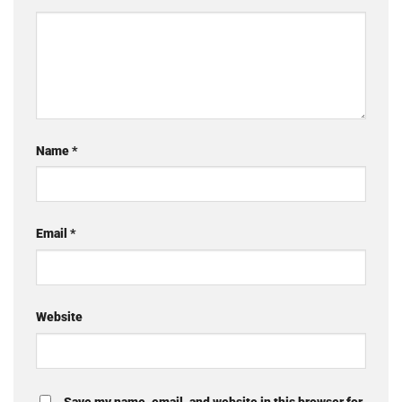
Name
*
Email
*
Website