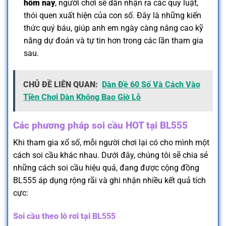
hôm nay
, người chơi sẽ dần nhận ra các quy luật,
thói quen xuất hiện của con số. Đây là những kiến
thức quý báu, giúp anh em ngày càng nâng cao kỹ
năng dự đoán và tự tin hơn trong các lần tham gia
sau.
CHỦ ĐỀ LIÊN QUAN:
Dàn Đề 60 Số Và Cách Vào
Tiền Chơi Dàn Không Bao Giờ Lỗ
Các phương pháp soi cầu HOT tại BL555
Khi tham gia xổ số, mỗi người chơi lại có cho mình một
cách soi cầu khác nhau. Dưới đây, chúng tôi sẽ chia sẻ
những cách soi cầu hiệu quả, đang được cộng đồng
BL555 áp dụng rộng rãi và ghi nhận nhiều kết quả tích
cực:
Soi cầu theo lô rơi tại BL555