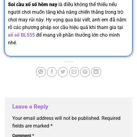
Soi cầu xổ số hôm nay
là điều không thể thiếu nếu
người chơi muốn tăng khả năng chiến thắng trong trò
chơi may rủi này. Hy vọng qua bài viết, anh em đã nắm
rõ các phương pháp soi cầu hiệu quả khi tham gia tại
xổ số BL555
để mang về phần thưởng lớn cho mình
nhé.
Leave a Reply
Your email address will not be published.
Required
fields are marked
*
Comment
*