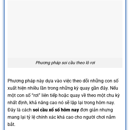
Phương pháp soi cầu theo lô rơi
Phương pháp này dựa vào việc theo dõi những con số
xuất hiện nhiều lần trong những kỳ quay gần đây. Nếu
một con số “rơi” liên tiếp hoặc quay về theo một chu kỳ
nhất định, khả năng cao nó sẽ lặp lại trong hôm nay.
Đây là cách
soi cầu xổ số hôm nay
đơn giản nhưng
mang lại tỷ lệ chính xác khá cao cho người chơi nắm
bắt.