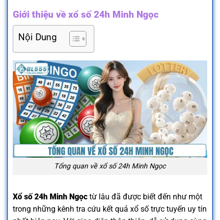
Giới thiệu về xổ số 24h Minh Ngọc
Nội Dung
Tổng quan về xổ số 24h Minh Ngọc
Xổ số 24h Minh Ngọc
từ lâu đã được biết đến như một
trong những kênh tra cứu kết quả xổ số trực tuyến uy tín