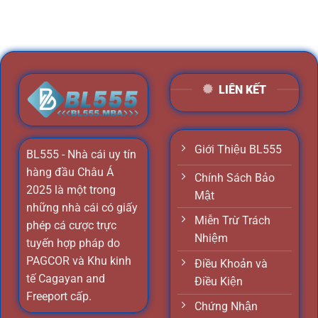
LIÊN KẾT
Giới Thiệu BL555
BL555 - Nhà cái uy tín
hàng đầu Châu Á
Chính Sách Bảo
2025
là một trong
Mật
những nhà cái có giấy
Miễn Trừ Trách
phép cá cược trực
Nhiệm
tuyến hợp pháp do
PAGCOR và Khu kinh
Điều Khoản và
tế Cagayan and
Điều Kiện
Freeport cấp.
Chứng Nhận