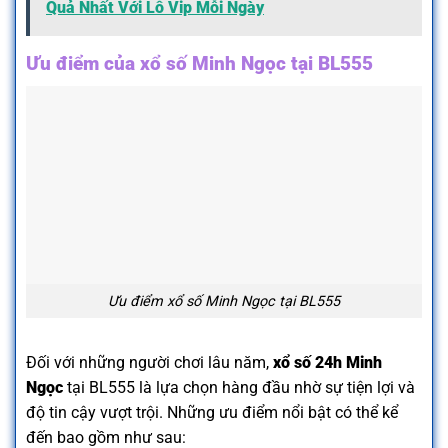
Quả Nhất Với Lô Vip Mỗi Ngày
Ưu điểm của xổ số Minh Ngọc tại BL555
Ưu điểm xổ số Minh Ngọc tại BL555
Đối với những người chơi lâu năm,
xổ số 24h Minh
Ngọc
tại BL555 là lựa chọn hàng đầu nhờ sự tiện lợi và
độ tin cậy vượt trội. Những ưu điểm nổi bật có thể kể
đến bao gồm như sau: