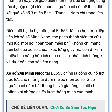
nhất hiện nay. Với giao diện thân thiện, dễ sử dụng cùng
tốc độ cập nhật siêu nhanh, người chơi có thể theo dõi
kết quả xổ số 3 miền Bắc – Trung – Nam chỉ trong tích
tắc.
Điểm nổi bật là hệ thống tại BL555 đã tích hợp trực tiếp
tiện ích xổ số Minh Ngọc, cho phép thành viên tra cứu
mọi lúc, mọi nơi hoàn toàn miễn phí. Không chỉ mang
đến kết quả xổ số chuẩn xác từng giây mà còn đi kèm
nhiều tính năng hữu ích như soi cầu, phân tích thống kê
và dự đoán con số tiềm năng.
Xổ số 24h Minh Ngọc
tại BL555 chính là công cụ hỗ trợ
đắc lực cho những ai đam mê bộ môn xổ số. Giúp
người chơi nắm bắt thông tin và gia tăng cơ hội chiến
thắng với những chiến lược thông minh của mình.
CHỦ ĐỀ LIÊN QUAN:
Chơi Xổ Số Siêu Tốc Hiệu