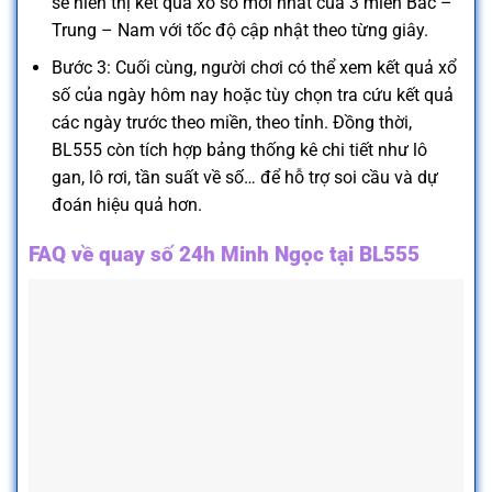
sẽ hiển thị kết quả xổ số mới nhất của 3 miền Bắc –
Trung – Nam với tốc độ cập nhật theo từng giây.
Bước 3: Cuối cùng, người chơi có thể xem kết quả xổ
số của ngày hôm nay hoặc tùy chọn tra cứu kết quả
các ngày trước theo miền, theo tỉnh. Đồng thời,
BL555 còn tích hợp bảng thống kê chi tiết như lô
gan, lô rơi, tần suất về số… để hỗ trợ soi cầu và dự
đoán hiệu quả hơn.
FAQ về quay số 24h Minh Ngọc tại BL555