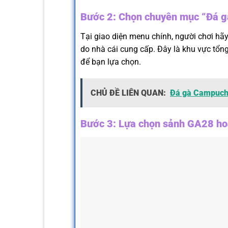
Bước 2: Chọn chuyên mục “Đá g
Tại giao diện menu chính, người chơi hã
do nhà cái cung cấp. Đây là khu vực tổng
để bạn lựa chọn.
CHỦ ĐỀ LIÊN QUAN:
Đá gà Campuchi
Bước 3: Lựa chọn sảnh GA28 h