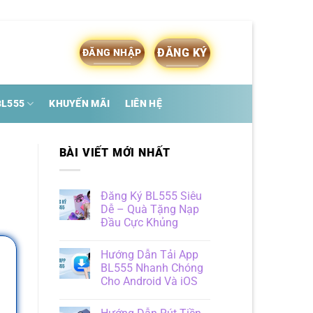
ĐĂNG KÝ
ĐĂNG NHẬP
BL555
KHUYẾN MÃI
LIÊN HỆ
BÀI VIẾT MỚI NHẤT
Đăng Ký BL555 Siêu
Dễ – Quà Tặng Nạp
Đầu Cực Khủng
No
Comments
Hướng Dẫn Tải App
on
Đăng
BL555 Nhanh Chóng
Ký
Cho Android Và iOS
BL555
Siêu
No
Dễ
Comments
–