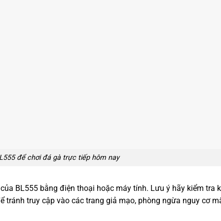
L555 để chơi đá gà trực tiếp hôm nay
 của BL555 bằng điện thoại hoặc máy tính. Lưu ý hãy kiểm tra 
ể tránh truy cập vào các trang giả mạo, phòng ngừa nguy cơ m