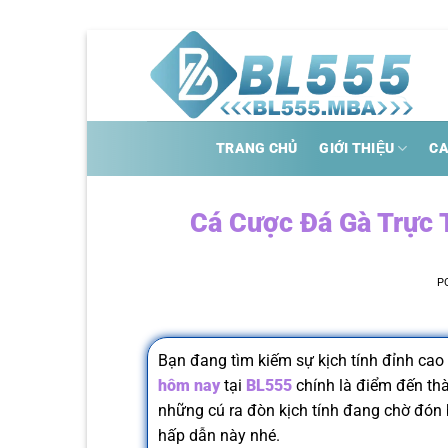
Skip
to
content
TRANG CHỦ
GIỚI THIỆU
CA
Cá Cược Đá Gà Trực
P
Bạn đang tìm kiếm sự kịch tính đỉnh cao
hôm nay
tại
BL555
chính là điểm đến th
những cú ra đòn kịch tính đang chờ đón 
hấp dẫn này nhé.