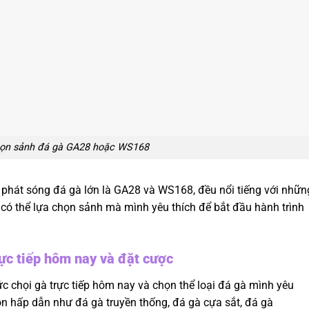
ọn sảnh đá gà GA28 hoặc WS168
h phát sóng đá gà lớn là GA28 và WS168, đều nổi tiếng với nhữn
i có thể lựa chọn sảnh mà mình yêu thích để bắt đầu hành trình
rực tiếp hôm nay và đặt cược
c chọi gà trực tiếp hôm nay và chọn thể loại đá gà mình yêu
ọn hấp dẫn như đá gà truyền thống, đá gà cựa sắt, đá gà