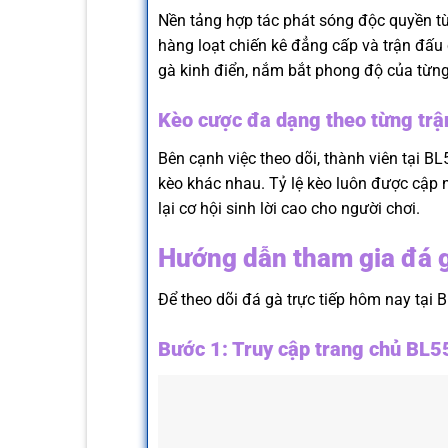
Nền tảng hợp tác phát sóng độc quyền từ 
hàng loạt chiến kê đẳng cấp và trận đấu 
gà kinh điển, nắm bắt phong độ của từng
Kèo cược đa dạng theo từng trậ
Bên cạnh việc theo dõi, thành viên tại BL
kèo khác nhau. Tỷ lệ kèo luôn được cập n
lại cơ hội sinh lời cao cho người chơi.
Hướng dẫn tham gia đá g
Để theo dõi đá gà trực tiếp hôm nay tại 
Bước 1: Truy cập trang chủ BL5