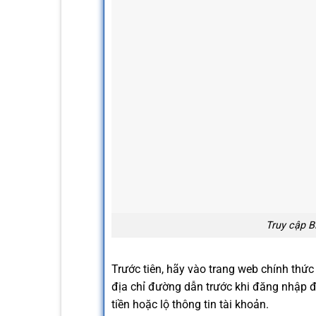
Truy cập B
Trước tiên, hãy vào trang web chính thức
địa chỉ đường dẫn trước khi đăng nhập đ
tiền hoặc lộ thông tin tài khoản.