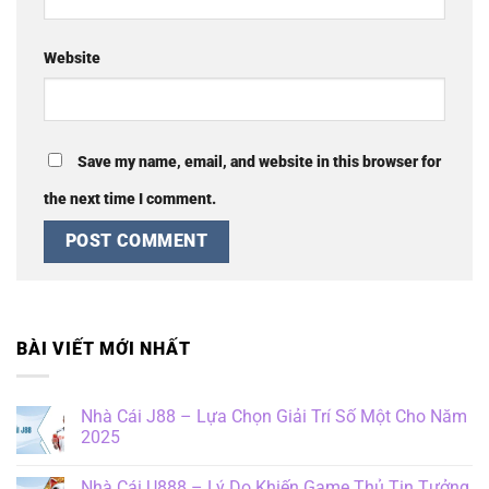
Website
Save my name, email, and website in this browser for
the next time I comment.
BÀI VIẾT MỚI NHẤT
Nhà Cái J88 – Lựa Chọn Giải Trí Số Một Cho Năm
2025
No
Comments
Nhà Cái U888 – Lý Do Khiến Game Thủ Tin Tưởng