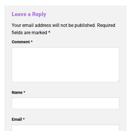
Leave a Reply
Your email address will not be published.
Required
fields are marked
*
Comment
*
Name
*
Email
*