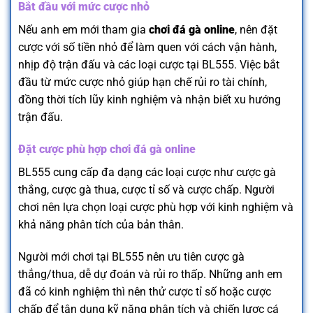
Bắt đầu với mức cược nhỏ
Nếu anh em mới tham gia
chơi đá gà online
, nên đặt
cược với số tiền nhỏ để làm quen với cách vận hành,
nhịp độ trận đấu và các loại cược tại BL555. Việc bắt
đầu từ mức cược nhỏ giúp hạn chế rủi ro tài chính,
đồng thời tích lũy kinh nghiệm và nhận biết xu hướng
trận đấu.
Đặt cược phù hợp chơi đá gà online
BL555 cung cấp đa dạng các loại cược như cược gà
thắng, cược gà thua, cược tỉ số và cược chấp. Người
chơi nên lựa chọn loại cược phù hợp với kinh nghiệm và
khả năng phân tích của bản thân.
Người mới chơi tại BL555 nên ưu tiên cược gà
thắng/thua, dễ dự đoán và rủi ro thấp. Những anh em
đã có kinh nghiệm thì nên thử cược tỉ số hoặc cược
chấp để tận dụng kỹ năng phân tích và chiến lược cá