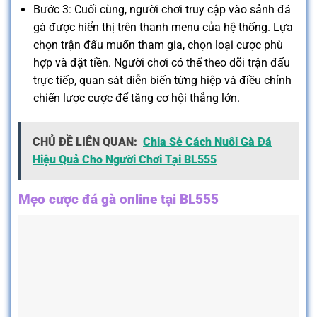
Bước 3: Cuối cùng, người chơi truy cập vào sảnh đá
gà được hiển thị trên thanh menu của hệ thống. Lựa
chọn trận đấu muốn tham gia, chọn loại cược phù
hợp và đặt tiền. Người chơi có thể theo dõi trận đấu
trực tiếp, quan sát diễn biến từng hiệp và điều chỉnh
chiến lược cược để tăng cơ hội thắng lớn.
CHỦ ĐỀ LIÊN QUAN:
Chia Sẻ Cách Nuôi Gà Đá
Hiệu Quả Cho Người Chơi Tại BL555
Mẹo cược đá gà online tại BL555