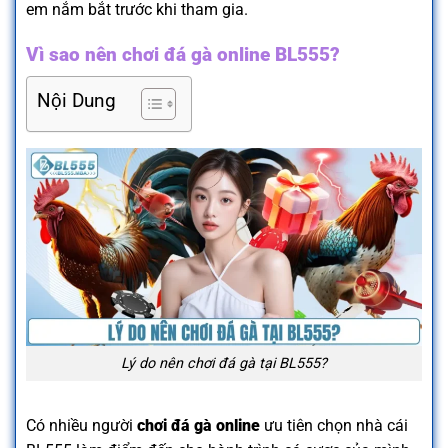
em nắm bắt trước khi tham gia.
Vì sao nên chơi đá gà online BL555?
Nội Dung
Lý do nên chơi đá gà tại BL555?
Có nhiều người
chơi đá gà online
ưu tiên chọn nhà cái