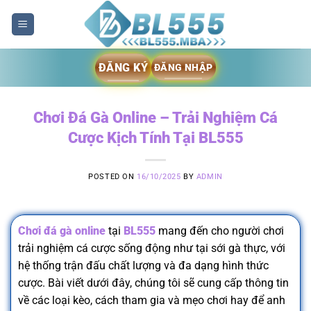
Skip
to
content
ĐĂNG KÝ
ĐĂNG NHẬP
Chơi Đá Gà Online – Trải Nghiệm Cá
Cược Kịch Tính Tại BL555
POSTED ON
16/10/2025
BY
ADMIN
Chơi đá gà online
tại
BL555
mang đến cho người chơi
trải nghiệm cá cược sống động như tại sới gà thực, với
hệ thống trận đấu chất lượng và đa dạng hình thức
cược. Bài viết dưới đây, chúng tôi sẽ cung cấp thông tin
về các loại kèo, cách tham gia và mẹo chơi hay để anh