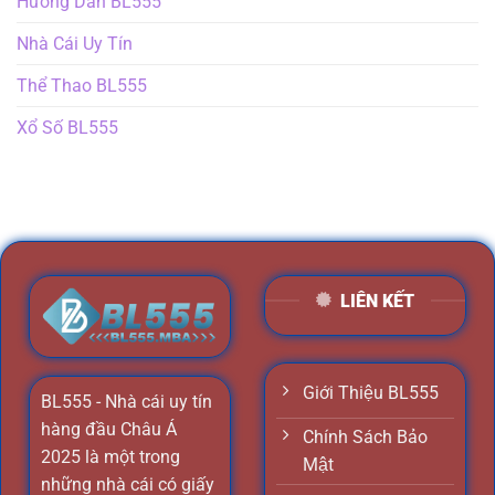
Hướng Dẫn BL555
Nhà Cái Uy Tín
Thể Thao BL555
Xổ Số BL555
LIÊN KẾT
Giới Thiệu BL555
BL555 - Nhà cái uy tín
hàng đầu Châu Á
Chính Sách Bảo
2025
là một trong
Mật
những nhà cái có giấy