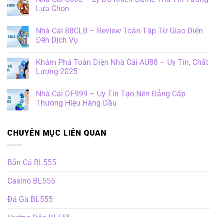
on
Nhà
Lựa Chọn
Cái
J88
No
–
Comments
Nhà Cái 88CLB – Review Toàn Tập Từ Giao Diện
Lựa
on
Chọn
Nhà
Đến Dịch Vụ
Giải
Cái
Trí
U888
No
Số
–
Comments
Khám Phá Toàn Diện Nhà Cái AU88 – Uy Tín, Chất
Một
Lý
on
Cho
Do
Nhà
Lượng 2025
Năm
Khiến
Cái
2025
Game
88CLB
No
Thủ
–
Comments
Nhà Cái DF999 – Uy Tín Tạo Nên Đẳng Cấp
Tin
Review
on
Tưởng
Toàn
Khám
Thương Hiệu Hàng Đầu
Lựa
Tập
Phá
Chọn
Từ
Toàn
No
Giao
Diện
Comments
Diện
Nhà
on
CHUYÊN MỤC LIÊN QUAN
Đến
Cái
Nhà
Dịch
AU88
Cái
Vụ
–
DF999
Uy
–
Tín,
Uy
Bắn Cá BL555
Chất
Tín
Lượng
Tạo
2025
Nên
Casino BL555
Đẳng
Cấp
Thương
Đá Gà BL555
Hiệu
Hàng
Đầu